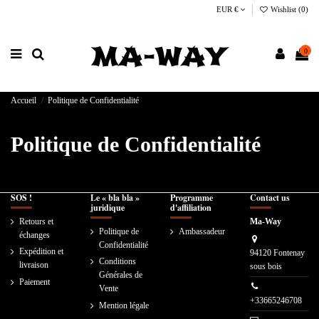
EUR €
Wishlist (
0
)
0
Accueil
Politique de Confidentialité
Politique de Confidentialité
SOS !
Le « bla bla »
Programme
Contact us
juridique
d'affiliation
Retours et
Ma-Way
Politique de
Ambassadeur
échanges
Confidentialité
Expédition et
94120 Fontenay
Conditions
livraison
sous bois
Générales de
Paiement
Vente
+33665246708
Mention légale